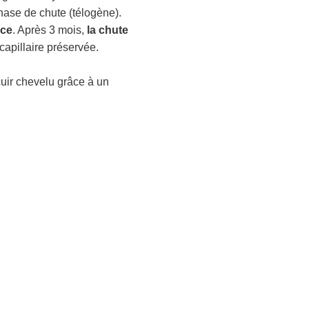
hase de chute (télogène).
nce
. Après 3 mois,
la chute
capillaire préservée.
cuir chevelu grâce à un