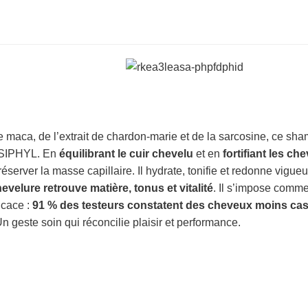
de maca, de l’extrait de chardon-marie et de la sarcosine, ce sh
NSIPHYL. En
équilibrant le cuir chevelu
et en
fortifiant les ch
rver la masse capillaire. Il hydrate, tonifie et redonne vigueu
hevelure retrouve matière, tonus et vitalité
. Il s’impose comme 
icace :
91 % des testeurs constatent des cheveux moins cas
Un geste soin qui réconcilie plaisir et performance.