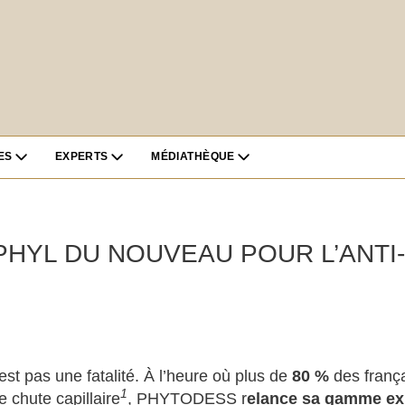
ES
EXPERTS
MÉDIATHÈQUE
PHYL DU NOUVEAU POUR L’ANTI
st pas une fatalité. À l’heure où plus de
80 %
des frança
1
e chute capillaire
, PHYTODESS r
elance sa gamme e